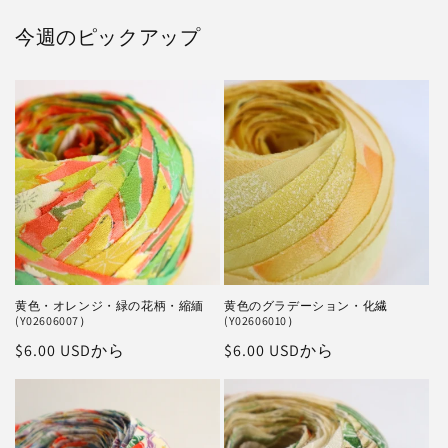
今週のピックアップ
黄色・オレンジ・緑の花柄・縮緬
黄色のグラデーション・化繊
(Y02606007）
(Y02606010）
通
$6.00 USDから
通
$6.00 USDから
常
常
価
価
格
格