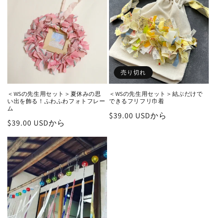
売り切れ
＜WSの先生用セット＞夏休みの思
＜WSの先生用セット＞結ぶだけで
い出を飾る！ふわふわフォトフレー
できるフリフリ巾着
ム
通
$39.00 USDから
通
$39.00 USDから
常
常
価
価
格
格