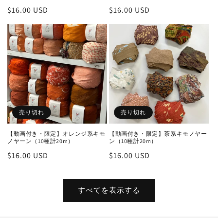
通
$16.00 USD
通
$16.00 USD
常
常
価
価
格
格
売り切れ
売り切れ
【動画付き・限定】オレンジ系キモ
【動画付き・限定】茶系キモノヤー
ノヤーン（10種計20m）
ン（10種計20m）
通
$16.00 USD
通
$16.00 USD
常
常
価
価
格
格
すべてを表示する