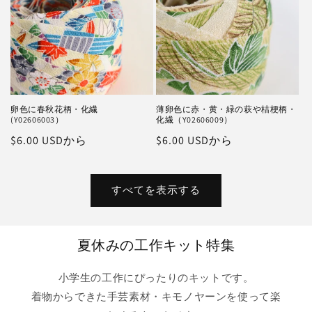
卵色に春秋花柄・化繊
薄卵色に赤・黄・緑の萩や桔梗柄・
(Y02606003）
化繊（Y02606009）
通
$6.00 USDから
通
$6.00 USDから
常
常
価
価
格
格
すべてを表示する
夏休みの工作キット特集
小学生の工作にぴったりのキットです。
着物からできた手芸素材・キモノヤーンを使って楽