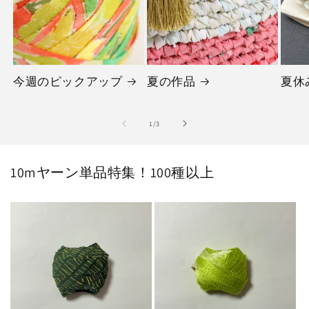
今週のピックアップ
夏の作品
夏休
の
1
/
3
10mヤーン単品特集！100種以上