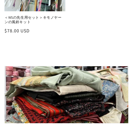
＜WSの先生用セット＞キモノヤー
ンの風鈴キット
通
$78.00 USD
常
価
格