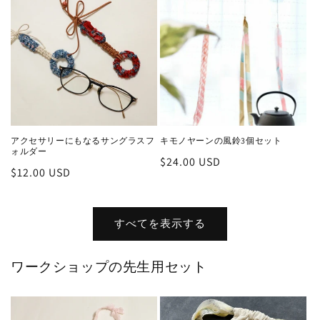
格
アクセサリーにもなるサングラスフ
キモノヤーンの風鈴3個セット
ォルダー
通
$24.00 USD
通
$12.00 USD
常
常
価
価
格
格
すべてを表示する
ワークショップの先生用セット