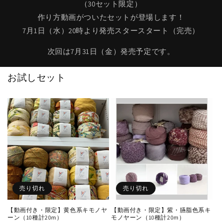
（30セット限定）
作り方動画がついたセットが登場します！
7月1日（水）20時より発売スタースタート（完売）
次回は7月31日（金）発売予定です。
お試しセット
売り切れ
売り切れ
【動画付き・限定】黄色系キモノヤ
【動画付き・限定】紫・臙脂色系キ
ーン（10種計20m）
モノヤーン（10種計20m）