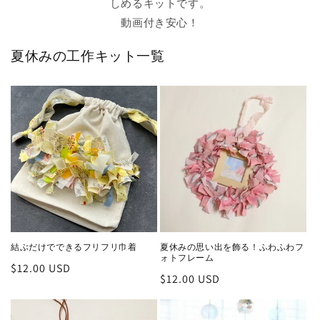
しめるキットです。
動画付き安心！
夏休みの工作キット一覧
結ぶだけでできるフリフリ巾着
夏休みの思い出を飾る！ふわふわフ
ォトフレーム
通
$12.00 USD
通
$12.00 USD
常
常
価
価
格